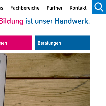
Suchbegr
Suchen
ns
Fachbereiche
Partner
Kontakt
Suc
Bildung
ist unser Handwerk.
men
Beratungen